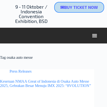
9 - 11 Oktober /
BUY TICKET NOW
Indonesia
Convention
Exhibition, BSD
NEXT 
Tag
osaka auto messe
Press Releases
Keseruan NMAA Great of Indonesia di Osaka Auto Messe
2025, Gebrakan Besar Menuju IMX 2025: “8VOLUTION”