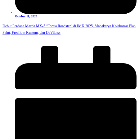
October 11, 2025
Debut Perdana Mazda MX-5 “Toraja Roadster” di IMX 2025, Mahakarya Kolaborasi Plan
Paint, Freeflow Kustom, dan DeVilbiss