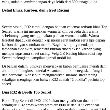
yang sudah di-
tuning
dengan daya lebih dari 800 tenaga kuda.
Detail Emas, Karbon, dan Street Racing
Secara visual, R32 tampil dengan balutan cat emas terbaru khas Top
Secret, warna ini merupakan warna terkini berbeda dari warna
sebelumnya yang menggunakan paduan warna metalik. Warna
tersebut dipadukan dengan kap mesin serat karbon serta lips depan
karbon dengan sentuhan merah. Bagian samping mendapat
tambahan side skirt, sementara buritan diberi aksen karbon yang
mempertegas aura street racing. Velg OZ Racing hitam edisi Top
Secret melengkapi tampilan agresif mobil ini.
Di bagian dalam, Smokey menyiapkan kabin bernuansa merah dan
abu-abu, dibungkus material Alcantara untuk menegaskan fungsi
dan performa. Konsep ini menghadirkan suasana street racing
sekaligus mengingatkan bahwa R32 adalah “Godzilla” pecinta top
speed.
Dua R32 di Booth Top Secret
Booth Top Secret di IMX 2025 akan menghadirkan dua mobil
sekaligus: R32 emas world premiere 800HP dan R32 event car
dalam skala 1:1 yang juga akan dihadirkan dalam versi diecast 1:64