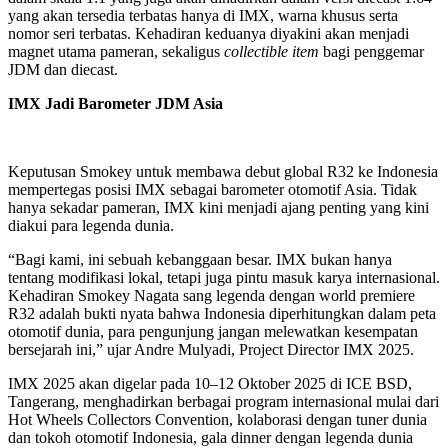
yang akan tersedia terbatas hanya di IMX, warna khusus serta
nomor seri terbatas. Kehadiran keduanya diyakini akan menjadi
magnet utama pameran, sekaligus
collectible item
bagi penggemar
JDM dan diecast.
IMX Jadi Barometer JDM Asia
Keputusan Smokey untuk membawa debut global R32 ke Indonesia
mempertegas posisi IMX sebagai barometer otomotif Asia. Tidak
hanya sekadar pameran, IMX kini menjadi ajang penting yang kini
diakui para legenda dunia.
“Bagi kami, ini sebuah kebanggaan besar. IMX bukan hanya
tentang modifikasi lokal, tetapi juga pintu masuk karya internasional.
Kehadiran Smokey Nagata sang legenda dengan world premiere
R32 adalah bukti nyata bahwa Indonesia diperhitungkan dalam peta
otomotif dunia, para pengunjung jangan melewatkan kesempatan
bersejarah ini,” ujar Andre Mulyadi, Project Director IMX 2025.
IMX 2025 akan digelar pada 10–12 Oktober 2025 di ICE BSD,
Tangerang, menghadirkan berbagai program internasional mulai dari
Hot Wheels Collectors Convention, kolaborasi dengan tuner dunia
dan tokoh otomotif Indonesia, gala dinner dengan legenda dunia