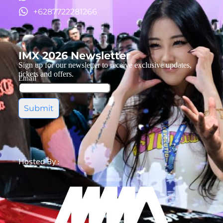
+6287722281266
IMX 2026 Newsletter
Sign up for our newsletter to receive exclusive updates,
tickets and offers.
Email
Submit
Hosted By :