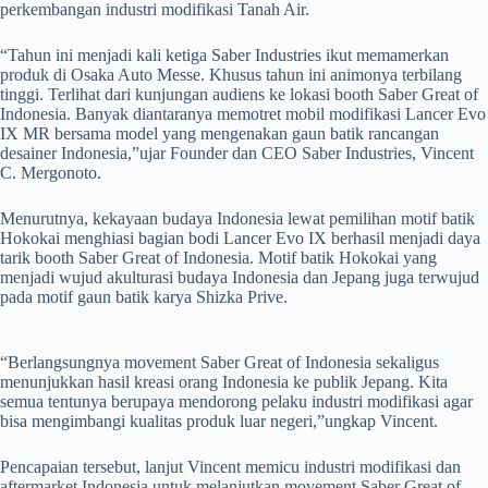
perkembangan industri modifikasi Tanah Air.
“Tahun ini menjadi kali ketiga Saber Industries ikut memamerkan
produk di Osaka Auto Messe. Khusus tahun ini animonya terbilang
tinggi. Terlihat dari kunjungan audiens ke lokasi booth Saber Great of
Indonesia. Banyak diantaranya memotret mobil modifikasi Lancer Evo
IX MR bersama model yang mengenakan gaun batik rancangan
desainer Indonesia,”ujar Founder dan CEO Saber Industries, Vincent
C. Mergonoto.
Menurutnya, kekayaan budaya Indonesia lewat pemilihan motif batik
Hokokai menghiasi bagian bodi Lancer Evo IX berhasil menjadi daya
tarik booth Saber Great of Indonesia. Motif batik Hokokai yang
menjadi wujud akulturasi budaya Indonesia dan Jepang juga terwujud
pada motif gaun batik karya Shizka Prive.
“Berlangsungnya movement Saber Great of Indonesia sekaligus
menunjukkan hasil kreasi orang Indonesia ke publik Jepang. Kita
semua tentunya berupaya mendorong pelaku industri modifikasi agar
bisa mengimbangi kualitas produk luar negeri,”ungkap Vincent.
Pencapaian tersebut, lanjut Vincent memicu industri modifikasi dan
aftermarket Indonesia untuk melanjutkan movement Saber Great of