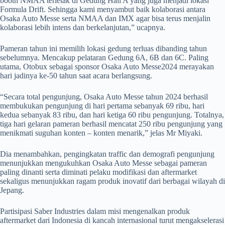
booth NMAA terletak di Gedung Hall A yang juga menjadi lokasi
Formula Drift. Sehingga kami menyambut baik kolaborasi antara
Osaka Auto Messe serta NMAA dan IMX agar bisa terus menjalin
kolaborasi lebih intens dan berkelanjutan,” ucapnya.
Pameran tahun ini memilih lokasi gedung terluas dibanding tahun
sebelumnya. Mencakup pelataran Gedung 6A, 6B dan 6C. Paling
utama, Otobux sebagai sponsor Osaka Auto Messe2024 merayakan
hari jadinya ke-50 tahun saat acara berlangsung.
“Secara total pengunjung, Osaka Auto Messe tahun 2024 berhasil
membukukan pengunjung di hari pertama sebanyak 69 ribu, hari
kedua sebanyak 83 ribu, dan hari ketiga 60 ribu pengunjung. Totalnya,
tiga hari gelaran pameran berhasil mencatat 250 ribu pengunjung yang
menikmati suguhan konten – konten menarik,” jelas Mr Miyaki.
Dia menambahkan, pengingkatan traffic dan demografi pengunjung
menunjukkan mengukuhkan Osaka Auto Messe sebagai pameran
paling dinanti serta diminati pelaku modifikasi dan aftermarket
sekaligus menunjukkan ragam produk inovatif dari berbagai wilayah di
Jepang.
Partisipasi Saber Industries dalam misi mengenalkan produk
aftermarket dari Indonesia di kancah internasional turut mengakselerasi