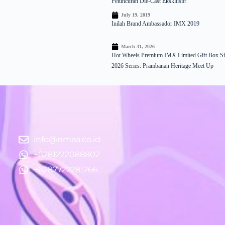
Peluncuran Die-Cast Eksklusif!
July 19, 2019
Inilah Brand Ambassador IMX 2019
March 31, 2026
Hot Wheels Premium IMX Limited Gift Box Si
2026 Series: Prambanan Heritage Meet Up
info@nmaa.co.id
+6281222088802
+6287722281266