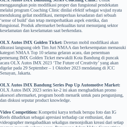
menggaungkan poin modifikasi proper dan fungsional pendekatan
melalui program Coaching Clinic dinilai efektif sebagai wujud nyata
mendukung geliat modifikasi, memperluas kesadaran dari sebuah
‘sense of build’ dan tetap memperhatikan aspek estetika, dan
fungsional. Produk aftermarket berkualitas turut menunjang sektor
keselamatan dan keselamatan saat berkendara.
OLX Autos IMX Golden Ticket:
Deretan mobil modifikasi akan
dikurasi langsung oleh Tim Juri NMAA dan berkesempatan memasuki
kategori NMAA Top 10 selama gelaran acara, dan penentuan
pemenang IMX Golden Ticket mewakili Kota Bandung di puncak
acara OLX Autos IMX 2023 ‘The Future of Creativity’ yang akan
digelar pada 29 September – 1 Oktober 2023 mendatang di JCC
Senayan, Jakarta.
OLX Autos IMX Bandung Series Pop Up Automotive Market:
OLX Autos IMX 2023 series ke-2 ini akan menghadirkan promo
aksesori aftermarket, program booth menarik untuk para pengunjung,
dan diskusi seputar product knowledge.
Video Competition:
Kompetisi karya terbaik berupa foto dan IG
Reels dihadirkan sebagai apresiasi terhadap car enthusiast, dan
videographer mengabadikan sekaligus menonjolkan kreasi dari setiap