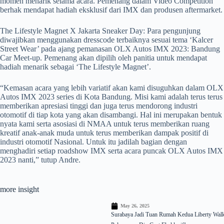
momen menarik selama acara. Pemenang dalam Video Competition
berhak mendapat hadiah eksklusif dari IMX dan produsen aftermarket.
The Lifestyle Magnet X Jakarta Sneaker Day: Para pengunjung
diwajibkan menggunakan dresscode terbaiknya sesuai tema ‘Kalcer
Street Wear’ pada ajang pemanasan OLX Autos IMX 2023: Bandung
Car Meet-up. Pemenang akan dipilih oleh panitia untuk mendapat
hadiah menarik sebagai ‘The Lifestyle Magnet’.
“Kemasan acara yang lebih variatif akan kami disuguhkan dalam OLX
Autos IMX 2023 series di Kota Bandung. Misi kami adalah terus terus
memberikan apresiasi tinggi dan juga terus mendorong industri
otomotif di tiap kota yang akan disambangi. Hal ini merupakan bentuk
nyata kami serta asosiasi di NMAA untuk terus memberikan ruang
kreatif anak-anak muda untuk terus memberikan dampak positif di
industri otomotif Nasional. Untuk itu jadilah bagian dengan
menghadiri setiap roadshow IMX serta acara puncak OLX Autos IMX
2023 nanti,” tutup Andre.
more insight
May 26, 2025
Surabaya Jadi Tuan Rumah Kedua Liberty Walk