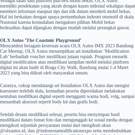
Sebagai salah satu platform jual-beli mobil bekas, OLX Autos
memiliki pendekatan yang akrab dengan kaum milenial sekaligus dapat
memberi informasi maupun tips dan trik dalam membeli mobil bekas.
Hal ini berkaitan dengan upaya pertumbuhan industri otomotif di skala
Nasional karena kemudahan mengakses pilihan Mobil bekas
berkualitas dapat dijangkau dengan mudah melalui perangkat gawai.
OLX Autos ’The Coastmic Playground’
Menyambut beragam keseruan acara OLX Autos IMX 2023 Bandung
Car Meetup, OLX Autos menampilkan art installation ‘Modification
Lab’ berhadiah voucher modifikasi jutaan rupiah. Program menarik
digital modification atau modifikasi tampilan mobil melalui platform
digital ini akan hadir di Braga City Walk, Bandung mulai 1-4 Maret
2023 yang bisa diikuti oleh masyarakat umum.
Caranya, cukup mendatangi art Installation OLX Autos dan mengisi
kuesioner terlebih dulu, kemudian peserta dipersilakan melakukan
sentuhan modifikasi digital seperti mengganti warna bodi, velg, sampai
menambah aksesori seperti body kit dan grafis bodi.
Setelah desain modifikasi selesai, peserta bisa menyimpan hasil
modifikasi dalam fomat foto dan mengunggah ke sosial media dengan
mengikuti sejumlah persyaratan mulai dari mengikuti akun
@olxautos.id, dan @indonesiamodificationexpo serta membubuhkan