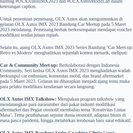
hashtag #OLXAutosIMX2023 dan #OLXAutosModifLab dalam
keterangan caption.
Untuk penentuan pemenang, OLX Autos akan mengumumkan di
gelaran OLX Autos IMX 2023 Bandung Car Meetup pada 5 Maret
2023 mendatang. Pemenang berhak berkesempatan mendapat voucher
modifikasi senilai jutaan rupiah.
Selain itu, ajang OLX Autos IMX 2023 Series Bandung ‘Car Meet-up:
Retro vs Modern’ menghadirkan sejumlah konten menarik, meliputi:
Car & Community Meet-up:
Berkolaborasi dengan Indonesia
Community, Seri kedua OLX Autos IMX 2023 menghadirkan wadah
berkumpul car enthusiast, komunitas mobil, dan brand aftermarket
pada 5 Maret 2023. Gelaran ini diharapkan menjadi ajang temu muka
para pelaku modifikasi kendaraan secara langsung.
OLX Autos IMX Talkshow:
Merupakan program talkshow yang
mendatangkan para narasumber dari pakar industri modifikasi
aftermarket dan Pegiat otomotif membahas tema ‘Kreativitas Lintas
Masa’. Tema pembahasan seputar dunia otomotif, adaptasi bisnis di
masa pasca pandemi, hingga melahirkan terobosan baru sarat edukatif.
OLX Autos IMX Bandung Series Coaching Clinic:
Untuk