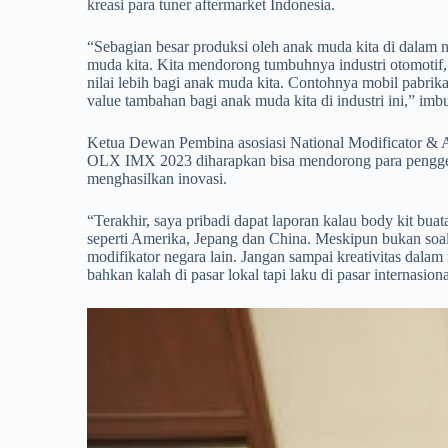
kreasi para tuner aftermarket Indonesia.
“Sebagian besar produksi oleh anak muda kita di dalam ne
muda kita. Kita mendorong tumbuhnya industri otomotif, 
nilai lebih bagi anak muda kita. Contohnya mobil pabrika
value tambahan bagi anak muda kita di industri ini,” im
Ketua Dewan Pembina asosiasi National Modificator & Af
OLX IMX 2023 diharapkan bisa mendorong para penggemar
menghasilkan inovasi.
“Terakhir, saya pribadi dapat laporan kalau body kit b
seperti Amerika, Jepang dan China. Meskipun bukan soal pr
modifikator negara lain. Jangan sampai kreativitas dalam
bahkan kalah di pasar lokal tapi laku di pasar internasio