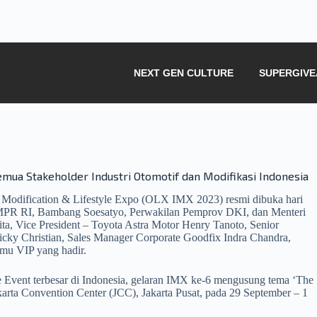
NEXT GEN CULTURE
SUPERGIV
mua Stakeholder Industri Otomotif dan Modifikasi Indonesia
Modification & Lifestyle Expo (OLX IMX 2023) resmi dibuka hari
a MPR RI, Bambang Soesatyo, Perwakilan Pemprov DKI, dan Menteri
a, Vice President – Toyota Astra Motor Henry Tanoto, Senior
cky Christian, Sales Manager Corporate Goodfix Indra Chandra,
amu VIP yang hadir.
e Event terbesar di Indonesia, gelaran IMX ke-6 mengusung tema ‘The
akarta Convention Center (JCC), Jakarta Pusat, pada 29 September – 1