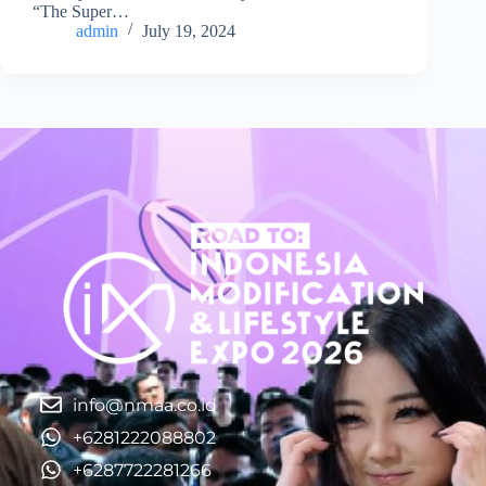
“The Super…
admin
July 19, 2024
info@nmaa.co.id
+6281222088802
+6287722281266