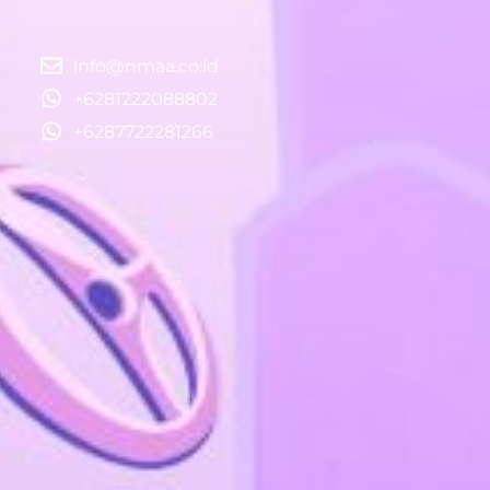
info@nmaa.co.id
+6281222088802
+6287722281266