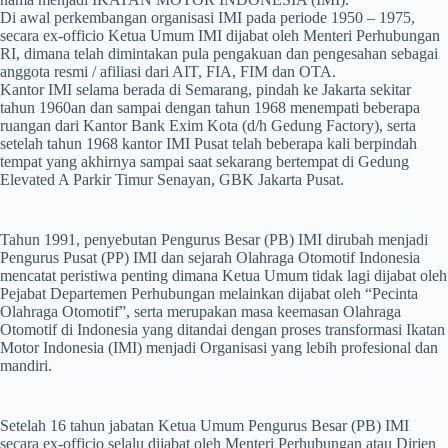
Di awal perkembangan organisasi IMI pada periode 1950 – 1975,
secara ex-officio Ketua Umum IMI dijabat oleh Menteri Perhubungan
RI, dimana telah dimintakan pula pengakuan dan pengesahan sebagai
anggota resmi / afiliasi dari AIT, FIA, FIM dan OTA.
Kantor IMI selama berada di Semarang, pindah ke Jakarta sekitar
tahun 1960an dan sampai dengan tahun 1968 menempati beberapa
ruangan dari Kantor Bank Exim Kota (d/h Gedung Factory), serta
setelah tahun 1968 kantor IMI Pusat telah beberapa kali berpindah
tempat yang akhirnya sampai saat sekarang bertempat di Gedung
Elevated A Parkir Timur Senayan, GBK Jakarta Pusat.
Tahun 1991, penyebutan Pengurus Besar (PB) IMI dirubah menjadi
Pengurus Pusat (PP) IMI dan sejarah Olahraga Otomotif Indonesia
mencatat peristiwa penting dimana Ketua Umum tidak lagi dijabat oleh
Pejabat Departemen Perhubungan melainkan dijabat oleh “Pecinta
Olahraga Otomotif”, serta merupakan masa keemasan Olahraga
Otomotif di Indonesia yang ditandai dengan proses transformasi Ikatan
Motor Indonesia (IMI) menjadi Organisasi yang lebih profesional dan
mandiri.
Setelah 16 tahun jabatan Ketua Umum Pengurus Besar (PB) IMI
secara ex-officio selalu dijabat oleh Menteri Perhubungan atau Dirjen