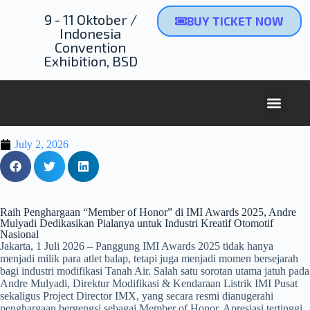
9 - 11 Oktober /
BUY TICKET NOW
Indonesia
Convention
Exhibition, BSD
NEXT 
July 2, 2026
Raih Penghargaan “Member of Honor” di IMI Awards 2025, Andre
Mulyadi Dedikasikan Pialanya untuk Industri Kreatif Otomotif
Nasional
Jakarta, 1 Juli 2026 – Panggung IMI Awards 2025 tidak hanya
menjadi milik para atlet balap, tetapi juga menjadi momen bersejarah
bagi industri modifikasi Tanah Air. Salah satu sorotan utama jatuh pada
Andre Mulyadi, Direktur Modifikasi & Kendaraan Listrik IMI Pusat
sekaligus Project Director IMX, yang secara resmi dianugerahi
penghargaan bergengsi sebagai Member of Honor. Apresiasi tertinggi