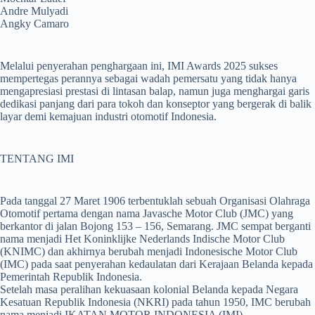
Andre Mulyadi
Angky Camaro
Melalui penyerahan penghargaan ini, IMI Awards 2025 sukses
mempertegas perannya sebagai wadah pemersatu yang tidak hanya
mengapresiasi prestasi di lintasan balap, namun juga menghargai garis
dedikasi panjang dari para tokoh dan konseptor yang bergerak di balik
layar demi kemajuan industri otomotif Indonesia.
TENTANG IMI
Pada tanggal 27 Maret 1906 terbentuklah sebuah Organisasi Olahraga
Otomotif pertama dengan nama Javasche Motor Club (JMC) yang
berkantor di jalan Bojong 153 – 156, Semarang. JMC sempat berganti
nama menjadi Het Koninklijke Nederlands Indische Motor Club
(KNIMC) dan akhirnya berubah menjadi Indonesische Motor Club
(IMC) pada saat penyerahan kedaulatan dari Kerajaan Belanda kepada
Pemerintah Republik Indonesia.
Setelah masa peralihan kekuasaan kolonial Belanda kepada Negara
Kesatuan Republik Indonesia (NKRI) pada tahun 1950, IMC berubah
nama menjadi IKATAN MOTOR INDONESIA (IMI).