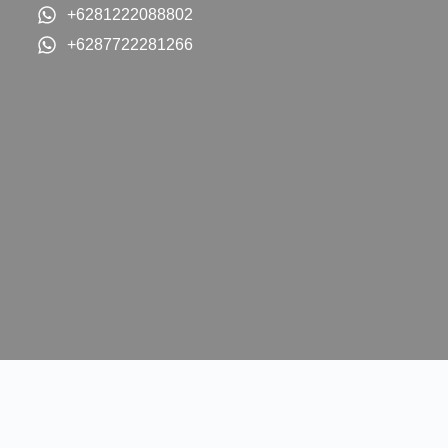
+6281222088802
+6287722281266
IMX 2026 Newsletter
Sign up for our newsletter to receive exclusive updates,
tickets and offers.
Email