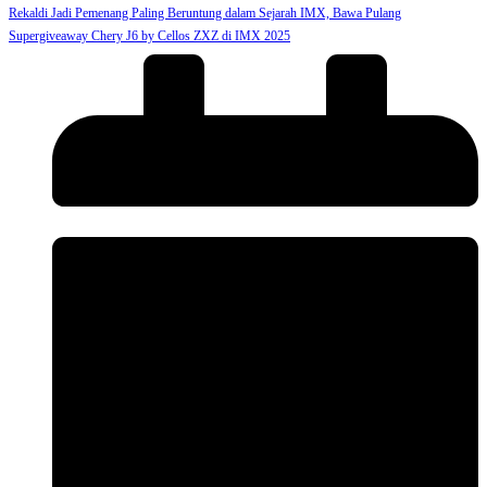
Rekaldi Jadi Pemenang Paling Beruntung dalam Sejarah IMX, Bawa Pulang
Supergiveaway Chery J6 by Cellos ZXZ di IMX 2025