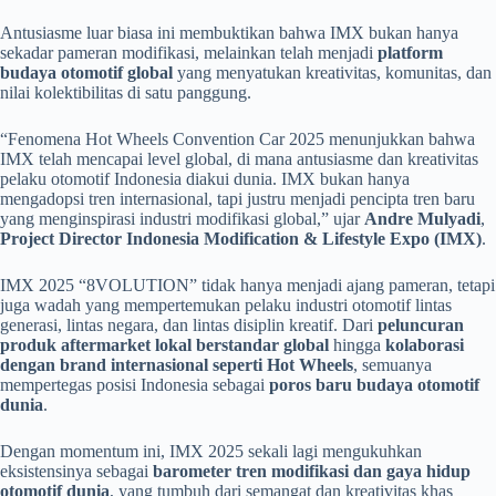
Antusiasme luar biasa ini membuktikan bahwa IMX bukan hanya
sekadar pameran modifikasi, melainkan telah menjadi
platform
budaya otomotif global
yang menyatukan kreativitas, komunitas, dan
nilai kolektibilitas di satu panggung.
“Fenomena Hot Wheels Convention Car 2025 menunjukkan bahwa
IMX telah mencapai level global, di mana antusiasme dan kreativitas
pelaku otomotif Indonesia diakui dunia. IMX bukan hanya
mengadopsi tren internasional, tapi justru menjadi pencipta tren baru
yang menginspirasi industri modifikasi global,” ujar
Andre Mulyadi
,
Project Director Indonesia Modification & Lifestyle Expo (IMX)
.
IMX 2025 “8VOLUTION” tidak hanya menjadi ajang pameran, tetapi
juga wadah yang mempertemukan pelaku industri otomotif lintas
generasi, lintas negara, dan lintas disiplin kreatif. Dari
peluncuran
produk aftermarket lokal berstandar global
hingga
kolaborasi
dengan brand internasional seperti Hot Wheels
, semuanya
mempertegas posisi Indonesia sebagai
poros baru budaya otomotif
dunia
.
Dengan momentum ini, IMX 2025 sekali lagi mengukuhkan
eksistensinya sebagai
barometer tren modifikasi dan gaya hidup
otomotif dunia
, yang tumbuh dari semangat dan kreativitas khas