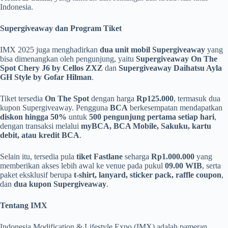
Indonesia.
Supergiveaway dan Program Tiket
IMX 2025 juga menghadirkan
dua unit mobil Supergiveaway
yang
bisa dimenangkan oleh pengunjung, yaitu
Supergiveaway On The
Spot Chery J6 by Cellos ZXZ
dan
Supergiveaway Daihatsu Ayla
GH Style by Gofar Hilman
.
Tiket tersedia
On The Spot
dengan harga
Rp125.000
, termasuk dua
kupon Supergiveaway. Pengguna
BCA
berkesempatan mendapatkan
diskon hingga 50%
untuk
500 pengunjung pertama setiap hari
,
dengan transaksi melalui
myBCA, BCA Mobile, Sakuku, kartu
debit, atau kredit BCA
.
Selain itu, tersedia pula
tiket Fastlane
seharga
Rp1.000.000
yang
memberikan akses lebih awal ke venue pada pukul
09.00 WIB
, serta
paket eksklusif berupa
t-shirt, lanyard, sticker pack, raffle coupon
,
dan
dua kupon Supergiveaway
.
Tentang IMX
Indonesia Modification & Lifestyle Expo (IMX) adalah pameran