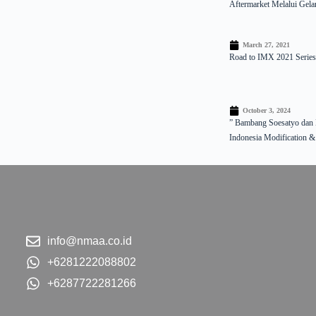
Aftermarket Melalui Ge
March 27, 2021
Road to IMX 2021 Series:
October 3, 2024
” Bambang Soesatyo dan
Indonesia Modification 
info@nmaa.co.id
+6281222088802
+6287722281266