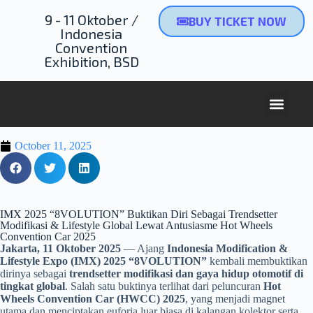
9 - 11 Oktober /
BUY TICKET NOW
Indonesia
Convention
Exhibition, BSD
NEXT 
October 11, 2025
IMX 2025 “8VOLUTION” Buktikan Diri Sebagai Trendsetter
Modifikasi & Lifestyle Global Lewat Antusiasme Hot Wheels
Convention Car 2025
Jakarta, 11 Oktober 2025
— Ajang
Indonesia Modification &
Lifestyle Expo (IMX) 2025 “8VOLUTION”
kembali membuktikan
dirinya sebagai
trendsetter modifikasi dan gaya hidup otomotif di
tingkat global
. Salah satu buktinya terlihat dari peluncuran
Hot
Wheels Convention Car (HWCC) 2025
, yang menjadi magnet
utama dan menciptakan euforia luar biasa di kalangan kolektor serta