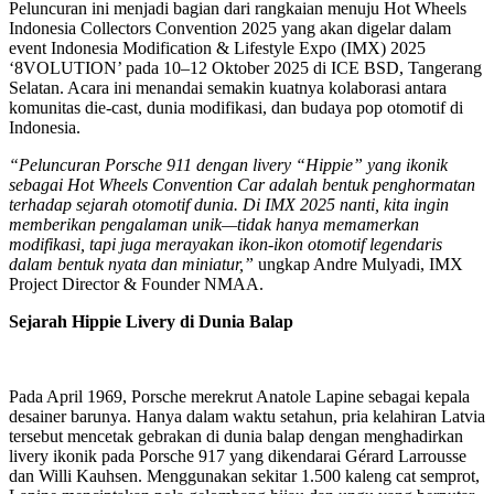
Peluncuran ini menjadi bagian dari rangkaian menuju Hot Wheels
Indonesia Collectors Convention 2025 yang akan digelar dalam
event Indonesia Modification & Lifestyle Expo (IMX) 2025
‘8VOLUTION’ pada 10–12 Oktober 2025 di ICE BSD, Tangerang
Selatan. Acara ini menandai semakin kuatnya kolaborasi antara
komunitas die-cast, dunia modifikasi, dan budaya pop otomotif di
Indonesia.
“Peluncuran Porsche 911 dengan livery “Hippie” yang ikonik
sebagai Hot Wheels Convention Car adalah bentuk penghormatan
terhadap sejarah otomotif dunia. Di IMX 2025 nanti, kita ingin
memberikan pengalaman unik—tidak hanya memamerkan
modifikasi, tapi juga merayakan ikon-ikon otomotif legendaris
dalam bentuk nyata dan miniatur,”
ungkap Andre Mulyadi, IMX
Project Director & Founder NMAA.
Sejarah Hippie Livery di Dunia Balap
Pada April 1969, Porsche merekrut Anatole Lapine sebagai kepala
desainer barunya. Hanya dalam waktu setahun, pria kelahiran Latvia
tersebut mencetak gebrakan di dunia balap dengan menghadirkan
livery ikonik pada Porsche 917 yang dikendarai Gérard Larrousse
dan Willi Kauhsen. Menggunakan sekitar 1.500 kaleng cat semprot,