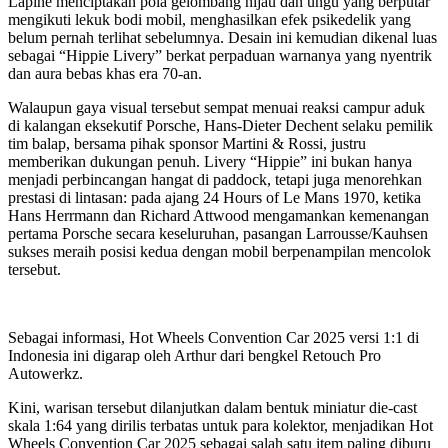
Lapine menciptakan pola gelombang hijau dan ungu yang berputar
mengikuti lekuk bodi mobil, menghasilkan efek psikedelik yang
belum pernah terlihat sebelumnya. Desain ini kemudian dikenal luas
sebagai “Hippie Livery” berkat perpaduan warnanya yang nyentrik
dan aura bebas khas era 70-an.
Walaupun gaya visual tersebut sempat menuai reaksi campur aduk
di kalangan eksekutif Porsche, Hans-Dieter Dechent selaku pemilik
tim balap, bersama pihak sponsor Martini & Rossi, justru
memberikan dukungan penuh. Livery “Hippie” ini bukan hanya
menjadi perbincangan hangat di paddock, tetapi juga menorehkan
prestasi di lintasan: pada ajang 24 Hours of Le Mans 1970, ketika
Hans Herrmann dan Richard Attwood mengamankan kemenangan
pertama Porsche secara keseluruhan, pasangan Larrousse/Kauhsen
sukses meraih posisi kedua dengan mobil berpenampilan mencolok
tersebut.
Sebagai informasi, Hot Wheels Convention Car 2025 versi 1:1 di
Indonesia ini digarap oleh Arthur dari bengkel Retouch Pro
Autowerkz.
Kini, warisan tersebut dilanjutkan dalam bentuk miniatur die-cast
skala 1:64 yang dirilis terbatas untuk para kolektor, menjadikan Hot
Wheels Convention Car 2025 sebagai salah satu item paling diburu