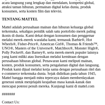
acara langsung yang lengkap dan mendalam, kompetisi global,
atraksi taman hiburan, permainan digital kelas dunia, produk
konsumen, serta konten film dan televisi.
TENTANG MATTEL
Mattel adalah perusahaan mainan dan hiburan keluarga global
terkemuka, sekaligus pemilik salah satu portofolio merek paling
ikonis di dunia. Kami dekat dengan konsumen dan penggemar
melalui merek-merek waralaba kami, termasuk Barbie®, Hot
Wheels®, Fisher-Price®, American Girl®, Thomas & Friends™,
UNO®, Masters of the Universe®, Matchbox®, Monster High®,
Polly Pocket®, dan Barney®, serta merek-merek populer lainnya
yang kami miliki atau lisensikan melalui kemitraan dengan
perusahaan hiburan global. Penawaran kami meliputi mainan,
konten, produk konsumen, serta pengalaman digital dan langsung.
Produk kami dijual melalui kerja sama dengan perusahaan ritel dan
e-commerce terkemuka dunia. Sejak didirikan pada tahun 1945,
Mattel bangga menjadi mitra tepercaya dalam memberdayakan
generasi untuk menjelajahi keajaiban masa kanak-kanak dan
mencapai potensi penuh mereka. Kunjungi kami di mattel.com
#######
Contact Us: