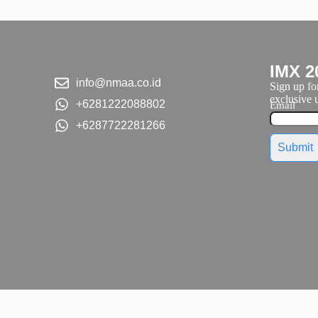
IMX 2
info@nmaa.co.id
Sign up for
exclusive u
+6281222088802
Email
+6287722281266
Submit