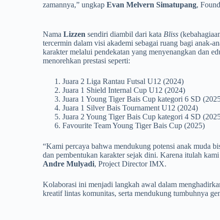
zamannya,” ungkap
Evan Melvern Simatupang
, Foun
Nama
Lizzen
sendiri diambil dari kata
Bliss
(kebahagiaa
tercermin dalam visi akademi sebagai ruang bagi anak-
karakter melalui pendekatan yang menyenangkan dan edu
menorehkan prestasi seperti:
Juara 2 Liga Rantau Futsal U12 (2024)
Juara 1 Shield Internal Cup U12 (2024)
Juara 1 Young Tiger Bais Cup kategori 6 SD (202
Juara 1 Silver Bais Tournament U12 (2024)
Juara 2 Young Tiger Bais Cup kategori 4 SD (202
Favourite Team Young Tiger Bais Cup (2025)
“Kami percaya bahwa mendukung potensi anak muda bisa 
dan pembentukan karakter sejak dini. Karena itulah kami
Andre Mulyadi
, Project Director IMX.
Kolaborasi ini menjadi langkah awal dalam menghadirka
kreatif lintas komunitas, serta mendukung tumbuhnya gen