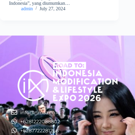
Indonesia”, yang diumumkan…
admin
July 27, 2024
info@nmaa.co.id
+6281222088802
+6287722281266