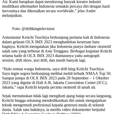
Air. Kami harapkan dapat mendorong banyak kreator industri
modifikasi aftermarket Indonesia semakin percaya diri dengan hasil
inovasinya dan dikenalkan secara
worldwide
,” jelas Andre
melanjutkan.
Foto: @driftkingtelevision
Antusiasme Keiichi Tsuchiya berkunjung pertama kali di Indonesia
dalam gelaran OLX IMX 2023 menghadirkan keseruan baru
baginya. Keiichi mengatakan jika Indonesia punya fanbase otomotif
salah satu yang terbesar di Asia Tenggara. Berbagai kegiatan Keiichi
selama hadir di OLX IMX 2023 diantaranya yaitu autograph
session, drift show, taxi drift, dan masih banyak lagi.
“Halo semua warga Indonesia, saya drift king Keiichi Tsuchiya.
Saya ingin segera berkunjung melihat mobil terbaik NMAA Top 50.
Sampai jumpa di OLX IMX 2023 pada 29 September – 1 Oktober
2023 yang digelar di Hall A-B, Jakarta Convention Center (JCC),
Jakarta,” sapa Keiichi kepada pecinta otomotif di tanah air.
Sejak memutuskan tidak lagi mengikuti ajang balap secara langsung,
Keiichi hingga sekarang mendedikasikan diri untuk mengajarkan
teknik mengemudi profesional kepada generasi muda di seluruh
dunia. Salah satu buktinya, ia merilis video dokumenter berjudul