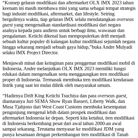
“Konsep gelaran modifikasi dan aftermarket OLX IMX 2023 tahun
keenam ini masih membawa misi yang sama sebagai tempat strategis
bagi industri modifikasi, aftermarket, dan lifestyle. Seiring
bergulirnya waktu, tiap gelaran IMX selalu mendatangkan
overseas
guest
yang mengenalkan standardisasi modifikasi dari negara
asalnya kepada para audiens untuk berbagi ilmu, wawasan dan
pengalaman. Keiichi dikenal luas mempopulerkan drift menjadi
sebuah kultur populer di kalangan kultur modifikasi sejumlah negara
hingga sekarang menjadi sebuah gaya hidup,”buka Andre Mulyadi
selaku IMX Project Director.
Menjawab minat dan keinginan para penggemar modifikasi mobil di
Indonesia, Andre melanjutkan OLX IMX 2023 memiliki fungsi
edukasi dalam mengenalkan serta menggaungkan tren modifikasi
proper di Indonesia. Termasuk membuka tren modifikasi kendaraan
listrik yang saat ini mulai dilirik oleh masyarakat umum.
“Hadirnya Drift King Keiichi Tsuchiya dan para
overseas guest,
diantaranya Juri SEMA Show Ryan Basseri, Liberty Walk, dan
Musa Tjahjono dari West Coast Customs membuka kesempatan
pengunjung mengenal lebih dalam prospek modifikasi dan
aftermarket Indonesia ke depan. Seperti kita ketahui, tren modifikasi
di Indonesia berkembang pesat dari awal tahun 2000-an awal
sampai sekarang. Terutama menyasar ke modifikasi JDM yang
punya kesamaan dengan perkembangan tren modifikasi di Tanah