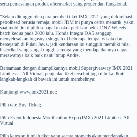
serta pemasangan produk aftermarket yang proper dan fungsional.
“Selain ditunggu oleh para pembeli tiket IMX 2021 yang didominasi
petrolhead berusia remaja, mobil JDM ini punya cerita menarik, yakni
saat mobil ini dipilih sebagai maskot perilisan pelek DNZ Wheels
batch kedua pada 2020 lalu. Honda Integra DA5 sanggup
menyelesaikan tugasnya singgah di beberapa tempat wisata dan
bersejarah di Pulau Jawa, jadi kendaraan ini sungguh memiliki nilai
historikal yang sangat tinggi, semoga yang mendapatkannya dapat
merawatnya baik-baik nanti”tutup Andre.
Bersamaan dengan ditampilkannya mobil Supergiveaway IMX 2021
Limitless – All Virtual, penjualan tiket tersebut juga dibuka. Ikuti
langkah-langkah di bawah ini untuk membelinya:
Kunjungi www.imx2021.net;
Pilih tab: Buy Ticket;
Pilih Event Indonesia Modification Expo (IMX) 2021 Limitless All
Virtual
Pilih kategori jumlah tiket yang secara otomatis akan mendapatkan