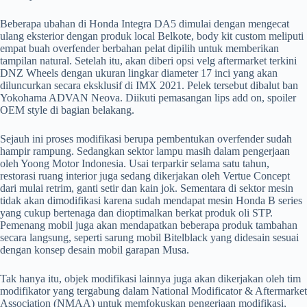
Beberapa ubahan di Honda Integra DA5 dimulai dengan mengecat
ulang eksterior dengan produk local Belkote, body kit custom meliputi
empat buah overfender berbahan pelat dipilih untuk memberikan
tampilan natural. Setelah itu, akan diberi opsi velg aftermarket terkini
DNZ Wheels dengan ukuran lingkar diameter 17 inci yang akan
diluncurkan secara eksklusif di IMX 2021. Pelek tersebut dibalut ban
Yokohama ADVAN Neova. Diikuti pemasangan lips add on, spoiler
OEM style di bagian belakang.
Sejauh ini proses modifikasi berupa pembentukan overfender sudah
hampir rampung. Sedangkan sektor lampu masih dalam pengerjaan
oleh Yoong Motor Indonesia. Usai terparkir selama satu tahun,
restorasi ruang interior juga sedang dikerjakan oleh Vertue Concept
dari mulai retrim, ganti setir dan kain jok. Sementara di sektor mesin
tidak akan dimodifikasi karena sudah mendapat mesin Honda B series
yang cukup bertenaga dan dioptimalkan berkat produk oli STP.
Pemenang mobil juga akan mendapatkan beberapa produk tambahan
secara langsung, seperti sarung mobil Bitelblack yang didesain sesuai
dengan konsep desain mobil garapan Musa.
Tak hanya itu, objek modifikasi lainnya juga akan dikerjakan oleh tim
modifikator yang tergabung dalam National Modificator & Aftermarket
Association (NMAA) untuk memfokuskan pengerjaan modifikasi,