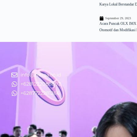
Karya Lokal Berstandar 
September 29, 2023
Acara Puncak OLX IMX 2
Otomotif dan Modifikasi 
info@nmaa.co.id
+6281222088802
+6287722281266