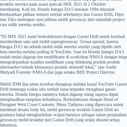
terakhir mereka pada acara puncak IMX 2021 di 2 Oktober
mendatang. Kali ini, Honda Integra DA5 lansiran 1994 ditunjuk
berdasarkan pilihan netizen setelah sebelumya duo Garasi Drift, Dipo
dan Ziko melempar opsi pilihan mobil giveaway dari sejumlah project
cars milik mereka sendiri.
“Di IMX 2021 kami berkolaborasi dengan Garasi Drift untuk kembali
memberikan satu unit mobil supergiveaway. Terasa spesial, karena
Integra DA5 ini adalah mobil milik mereka sendiri yang dipilih oleh
fans mereka melalui polling di YouTube. Saat ini Honda Integra DA5
sudah mulai digarap tim modifikator di workshop NMAA dengan tetap
mengedepankan kualitas modifikasi yang didukung produk-produk
aftermarket terbaik khususnya produk otomotif lokal,” ujar Andre
Mulyadi Founder NMAA dan juga selaku IMX Project Director.
Mobil JDM dua pintu tersebut diungkap melalui kanal YouTube Garasi
Drift beberapa waktu lalu setelah lama terparkir menghiasi garasi
mereka. Honda Integra nantinya bakal digarap ulang supaya dapat
menghasilkan tampilan terbaiknya. Berkolaborasi dengan Head of
Designer West Coast Customs, Musa Tjahjono yang dipercaya untuk
membuat desain body kit, mobil giveaway terakhir Garasi Drift ini
pastinya bakal menghadirkan wujud barunya sebagai salam perpisahan
giveaway mobil terakhir dari Garasi Drift yang selalu dinanti setiap
tahunnya.