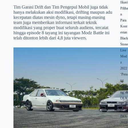
fikasi
Tim Garasi Drift dan Tim Pengepul Mobil juga tidak
Pilih
hanya melakukan aksi modifikasi, drifting maupun adu
n
kecepatan diatas mesin dyno, tetapi masing-masing
Para
team juga memberikan informasi terkait teknik
Kont
modifikasi yang proper buat seluruh audiens, tercatat
hingga episode 8 tayang ini tayangan Modz Battle ini
estan
telah ditonton lebih dari 4,8 juta viewers.
Blac
Ston
Live
Mod
z
2022
‘Pera
ng
Binta
ng’ d
OLX
AUT
OS
IMX
2022