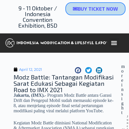
9 - 11 Oktober /
BUY TICKET NOW
Indonesia
Convention
Exhibition, BSD
m
April 12, 2021
o
Modz Battle: Tantangan Modifikasi
r
e
Sarat Edukasi Sebagai Kegiatan
i
Road to IMX 2021
n
s
Jakarta, (IMX).-
Program Modz Battle antara Garasi
i
Drift dan Pengepul Mobil sudah memasuki episode ke-
g
8, atau menjelang episode final serial pertarungan
h
modifikasi paling viral melalui platform YouTube.
t
J
u
Kegiatan Modz Battle diinisiasi National Modification
n
e
& Aftermarket Association (NMAA) sebagai rangkaian