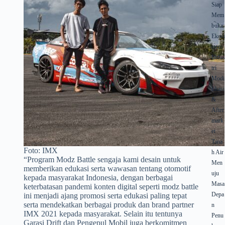
Siap
Mem
buka
Ekos
stem
Indu
tri
Modi
fikasi
&
After
mark
et
Tana
Foto: IMX
h Air
“Program Modz Battle sengaja kami desain untuk
Men
memberikan edukasi serta wawasan tentang otomotif
uju
kepada masyarakat Indonesia, dengan berbagai
Masa
keterbatasan pandemi konten digital seperti modz battle
Depa
ini menjadi ajang promosi serta edukasi paling tepat
serta mendekatkan berbagai produk dan brand partner
n
IMX 2021 kepada masyarakat. Selain itu tentunya
Penu
Garasi Drift dan Pengepul Mobil juga berkomitmen