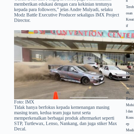
h
memberikan edukasi dengan cara kekinian tentunya
Tero
kepada para followers,” jelas Andre Mulyadi, selaku
osan
Modz Battle Executive Producer sekaligus IMX Project
Kreat
Director.
if
J
u
l
2
2
2
0
2
2
Mula
i
Terk
ak,
Basis
Foto: IMX
Mobi
Tidak hanya berfokus kepada kemenangan masing
l dan
masing team, kedua team juga turut serta
memperkenalkan berbagai produk aftermarket seperti
Kons
STP, Turtlewax, Lenso, Nankang, dan juga stiker Max
ep
Decal.
Modi