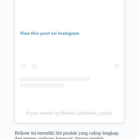
View this post on Instagram
A post shared by Belkote (@belkote_paints)
Belkote ini memiliki lini produk yang cukup lengkap,
dari primer, surfacer, basecoat, hingga produk