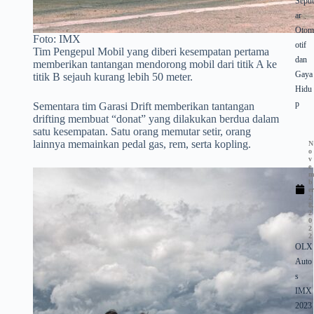
Sepu
ar
Oto
Foto: IMX
otif
Tim Pengepul Mobil yang diberi kesempatan pertama
dan
memberikan tantangan mendorong mobil dari titik A ke
Gaya
titik B sejauh kurang lebih 50 meter.
Hidu
p
Sementara tim Garasi Drift memberikan tantangan
drifting membuat “donat” yang dilakukan berdua dalam
satu kesempatan. Satu orang memutar setir, orang
lainnya memainkan pedal gas, rem, serta kopling.
N
o
v
e
b
e
2
8
2
0
2
2
OLX
Auto
s
IMX
2023