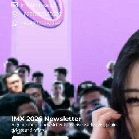
info@nmaa.co.id
+6281222088802
+6287722281266
IMX 2026 Newsletter
Sign up for our newsletter to receive exclusive updates,
tickets and offers.
Email