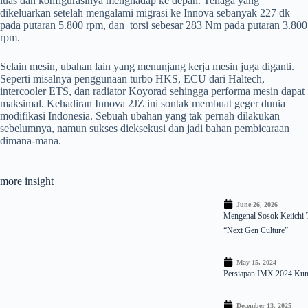
luas dan konfigurasinya menghadap ke depan. Tenaga yang
dikeluarkan setelah mengalami migrasi ke Innova sebanyak 227 dk
pada putaran 5.800 rpm, dan torsi sebesar 283 Nm pada putaran 3.800
rpm.
Selain mesin, ubahan lain yang menunjang kerja mesin juga diganti.
Seperti misalnya penggunaan turbo HKS, ECU dari Haltech,
intercooler ETS, dan radiator Koyorad sehingga performa mesin dapat
maksimal. Kehadiran Innova 2JZ ini sontak membuat geger dunia
modifikasi Indonesia. Sebuah ubahan yang tak pernah dilakukan
sebelumnya, namun sukses dieksekusi dan jadi bahan pembicaraan
dimana-mana.
more insight
June 26, 2026
Mengenal Sosok Keiichi 
“Next Gen Culture”
May 15, 2024
Persiapan IMX 2024 Kump
December 13, 2025