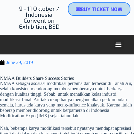
9 - 11 Oktober /
BUY TICKET NOW
Indonesia
Convention
Exhibition, BSD
June 29, 2019
NMAA Builders Share Success Stories
NMAA sebagai asosiasi modifikasi pertama dan terbesar di Tanah Air,
selalu konsisten mendorong member-member-nya untuk berkarya
dengan kualitas tinggi. Sebab, untuk menaikkan kelas industri
modifikasi Tanah Air tak cukup hanya mengandalkan perkumpulan
semata, harus ada karya yang meng-influence khalayak. Karena itulah
beberap member didorong untuk berpameran di Indonesia
Modification Expo (IMX) sejak tahun lalu.
Nah, beberapa karya modifikasi tersebut nyatanya mendapat apresiasi
tinggi dari dalam dan luar negeri. Sehingga membawa aura positif pada