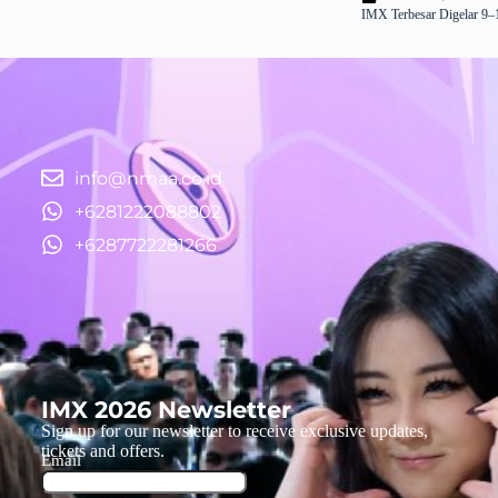
IMX Terbesar Digelar 9–
info@nmaa.co.id
+6281222088802
+6287722281266
IMX 2026 Newsletter
Sign up for our newsletter to receive exclusive updates,
tickets and offers.
Email